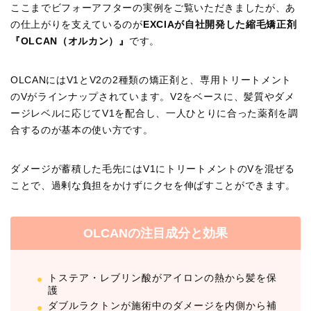
ここまでビフォーアフターの実例をご覧いただきましたが、あ
の仕上がりを支えているのが
EXCIAが自社開発した縮毛矯正剤
『OLCAN（オルカン）』
です。
OLCANにはV1とV2の2種類の矯正剤と、専用トリートメント
のVがラインナップされています。V2をベースに、髪質やダメ
ージレベルに応じてV1を配合し、一人ひとりに合った薬剤を調
合するのが基本の使い方です。
ダメージが蓄積した毛先にはV1にトリートメントのVを混ぜる
ことで、過剰な負担をかけずにクセを伸ばすことができます。
OLCANの注目成分と効果
トステア・レブリン酸がアイロンの熱から髪を保
護
ダブルラクトンが施術中のダメージを内側から補