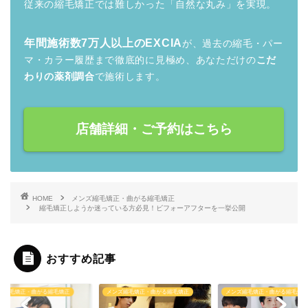
従来の縮毛矯正では難しかった「自然な丸み」を実現。
年間施術数7万人以上のEXCIA
が、過去の縮毛・パー
マ・カラー履歴まで徹底的に見極め、あなただけの
こだ
わりの薬剤調合
で施術します。
店舗詳細・ご予約はこちら
HOME
メンズ縮毛矯正・曲がる縮毛矯正
縮毛矯正しようか迷っている方必見！ビフォーアフターを一挙公開
おすすめ記事
ズ縮毛矯正・曲がる縮毛矯正
メンズ縮毛矯正・曲がる縮毛矯正
メンズ縮毛矯正・曲がる縮毛矯正