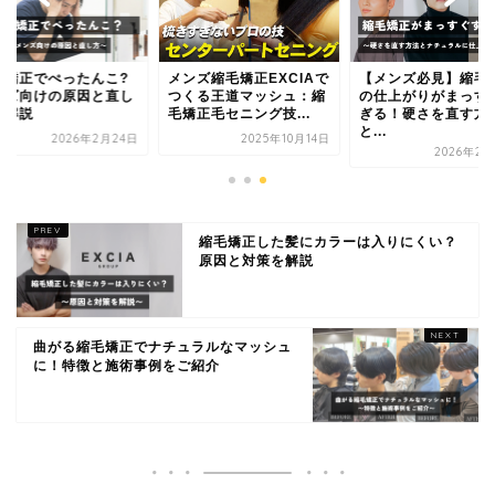
毛矯正でぺったんこ?
メンズ縮毛矯正EXCIAで
【メンズ必見】縮毛
ンズ向けの原因と直し
つくる王道マッシュ：縮
の仕上がりがまっす
を解説
毛矯正毛セニング技...
ぎる！硬さを直す方
と...
2026年2月24日
2025年10月14日
2026年2月
縮毛矯正した髪にカラーは入りにくい？
原因と対策を解説
曲がる縮毛矯正でナチュラルなマッシュ
に！特徴と施術事例をご紹介