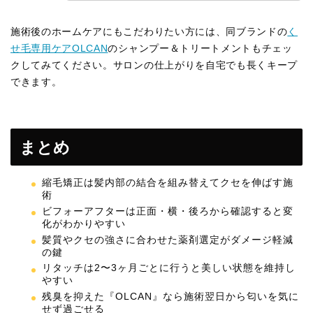
施術後のホームケアにもこだわりたい方には、同ブランドの
く
せ毛専用ケアOLCAN
のシャンプー＆トリートメントもチェッ
クしてみてください。サロンの仕上がりを自宅でも長くキープ
できます。
まとめ
縮毛矯正は髪内部の結合を組み替えてクセを伸ばす施
術
ビフォーアフターは正面・横・後ろから確認すると変
化がわかりやすい
髪質やクセの強さに合わせた薬剤選定がダメージ軽減
の鍵
リタッチは2〜3ヶ月ごとに行うと美しい状態を維持し
やすい
残臭を抑えた『OLCAN』なら施術翌日から匂いを気に
せず過ごせる