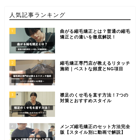
人気記事ランキング
1
曲がる縮毛矯正とは？普通の縮毛
矯正との違いを徹底解説！
2
縮毛矯正専門店が教えるリタッチ
施術｜ベストな頻度とNG項目
3
襟足のくせ毛を直す方法！7つの
対策とおすすめスタイル
4
メンズ縮毛矯正のセット方法完全
版【スタイル別に動画で解説】