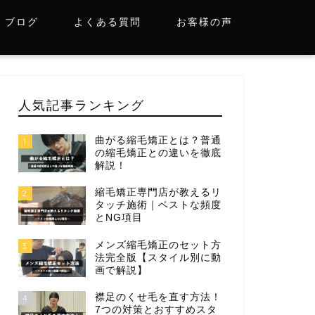
ブログ
よくある質問
お客様の声
人気記事ランキング
曲がる縮毛矯正とは？普通
1
の縮毛矯正との違いを徹底
解説！
縮毛矯正専門店が教えるリ
2
タッチ施術｜ベストな頻度
とNG項目
メンズ縮毛矯正のセット方
3
法完全版【スタイル別に動
画で解説】
襟足のくせ毛を直す方法！
4
7つの対策とおすすめスタ