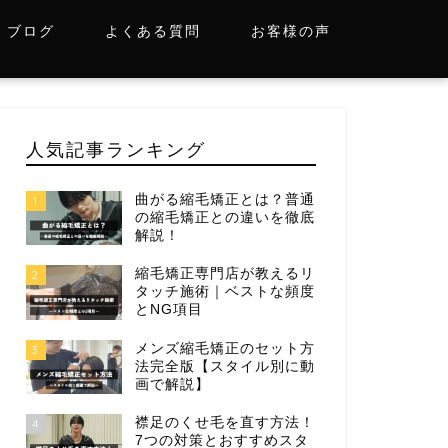
ブログ
よくある質問
お客様の声
人気記事ランキング
曲がる縮毛矯正とは？普通
1
の縮毛矯正との違いを徹底
解説！
縮毛矯正専門店が教えるリ
2
タッチ施術｜ベストな頻度
とNG項目
メンズ縮毛矯正のセット方
3
法完全版【スタイル別に動
画で解説】
襟足のくせ毛を直す方法！
4
7つの対策とおすすめスタ