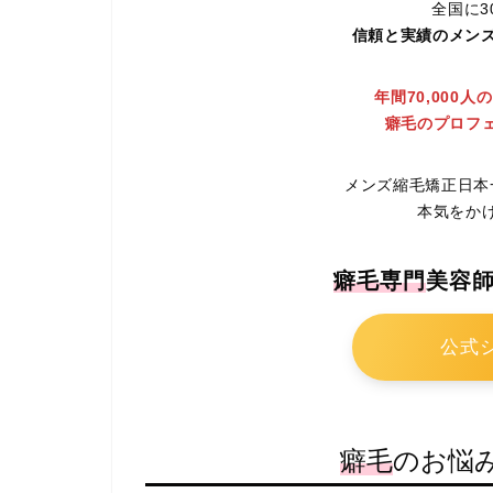
全国に3
信頼と実績のメンズ
年間70,000
癖毛のプロフ
メンズ縮毛矯正日本
本気をか
癖毛専門
美容
公式
癖毛
のお悩