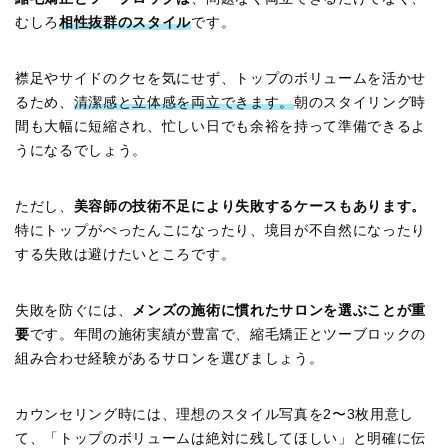
むしろ
相性抜群のスタイル
です。
襟足やサイドのクセを気にせず、トップのボリュームを活かせ
るため、
清潔感と立体感を両立できます。
朝のスタイリング時
間も大幅に短縮され、忙しい日でも余裕を持って準備できるよ
うになるでしょう。
ただし、
美容師の技術不足により失敗するケースもあります。
特にトップがぺったんこになったり、境目が不自然になったり
する失敗は避けたいところです。
失敗を防ぐには、
メンズの施術に慣れたサロンを選ぶことが重
要
です。年間の施術実績が豊富で、縮毛矯正とツーブロックの
組み合わせ経験があるサロンを選びましょう。
カウンセリング時には、理想のスタイル写真を2〜3枚用意し
て、「トップのボリュームは絶対に残してほしい」と明確に伝