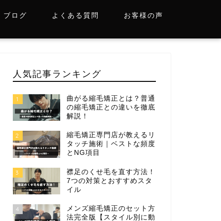
ブログ
よくある質問
お客様の声
人気記事ランキング
曲がる縮毛矯正とは？普通
1
の縮毛矯正との違いを徹底
解説！
縮毛矯正専門店が教えるリ
2
タッチ施術｜ベストな頻度
とNG項目
襟足のくせ毛を直す方法！
3
7つの対策とおすすめスタ
イル
メンズ縮毛矯正のセット方
4
法完全版【スタイル別に動