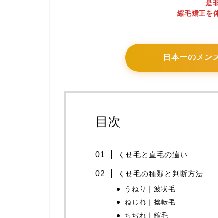
是非
縮毛矯正を
日本一のメン
目次
くせ毛と直毛の違い
くせ毛の種類と判断方法
うねり｜波状毛
ねじれ｜捻転毛
ちぢれ｜縮毛