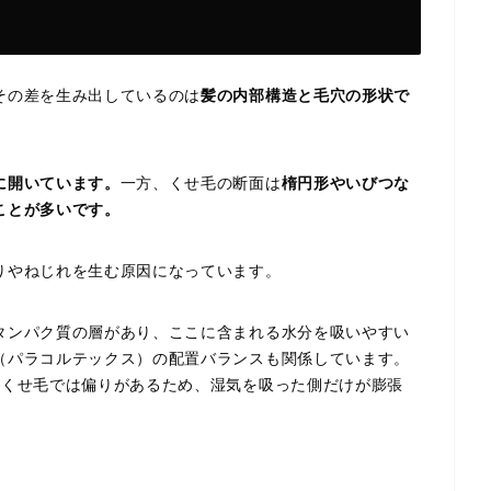
その差を生み出しているのは
髪の内部構造と毛穴の形状で
に開いています。
一方、くせ毛の断面は
楕円形やいびつな
ことが多いです。
りやねじれを生む原因になっています。
タンパク質の層があり、ここに含まれる水分を吸いやすい
（パラコルテックス）の配置バランスも関係しています。
、くせ毛では偏りがあるため、湿気を吸った側だけが膨張