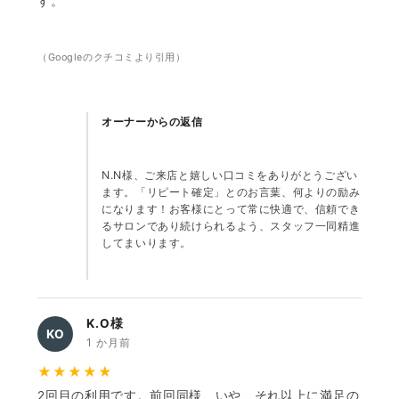
す。
（Googleのクチコミより引用）
オーナーからの返信
N.N様、ご来店と嬉しい口コミをありがとうござい
ます。「リピート確定」とのお言葉、何よりの励み
になります！お客様にとって常に快適で、信頼でき
るサロンであり続けられるよう、スタッフ一同精進
してまいります。
K.O様
KO
1 か月前
★★★★★
2回目の利用です。前回同様、いや、それ以上に満足の