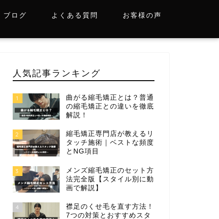
ブログ
よくある質問
お客様の声
人気記事ランキング
曲がる縮毛矯正とは？普通
1
の縮毛矯正との違いを徹底
解説！
縮毛矯正専門店が教えるリ
2
タッチ施術｜ベストな頻度
とNG項目
メンズ縮毛矯正のセット方
3
法完全版【スタイル別に動
画で解説】
襟足のくせ毛を直す方法！
4
7つの対策とおすすめスタ