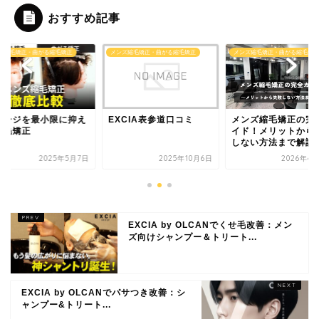
おすすめ記事
ズ縮毛矯正・曲がる縮毛矯正
メンズ縮毛矯正・曲がる縮毛矯正
メンズ縮毛矯正・曲がる縮毛矯正
XCIA表参道口コミ
メンズ縮毛矯正の完全ガ
ダメージを最小限に
イド！メリットから失敗
る縮毛矯正
しない方法まで解説
2025年10月6日
2026年4月21日
2025年5
EXCIA by OLCANでくせ毛改善：メン
ズ向けシャンプー＆トリート...
EXCIA by OLCANでパサつき改善：シ
ャンプー&トリート...