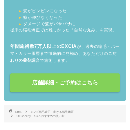
髪がピンピンになった
癖が伸びなくなった
ダメージで髪がパサパサに
従来の縮毛矯正では難しかった「自然な丸み」を実現。
年間施術数7万人以上のEXCIA
が、過去の縮毛・パー
マ・カラー履歴まで徹底的に見極め、あなただけの
こだ
わりの薬剤調合
で施術します。
店舗詳細・ご予約はこちら
HOME
メンズ縮毛矯正・曲がる縮毛矯正
OLCAN by EXCIA おすすめの使い方