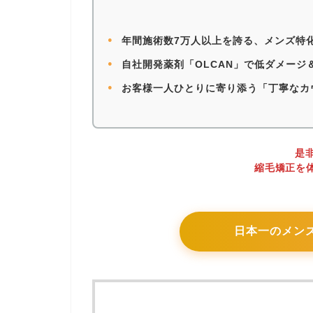
●
年間施術数7万人以上を誇る、メンズ特
●
自社開発薬剤「OLCAN」で低ダメージ
●
お客様一人ひとりに寄り添う「丁寧なカ
是非
縮毛矯正を
日本一のメン