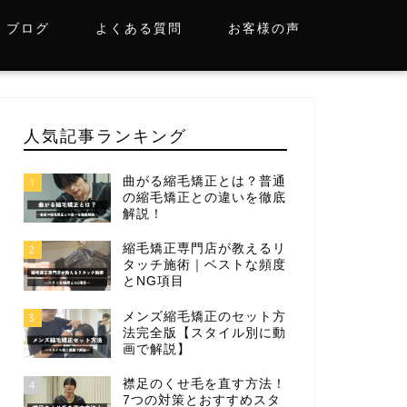
ブログ
よくある質問
お客様の声
人気記事ランキング
曲がる縮毛矯正とは？普通
1
の縮毛矯正との違いを徹底
解説！
縮毛矯正専門店が教えるリ
2
タッチ施術｜ベストな頻度
とNG項目
メンズ縮毛矯正のセット方
3
法完全版【スタイル別に動
画で解説】
襟足のくせ毛を直す方法！
4
7つの対策とおすすめスタ